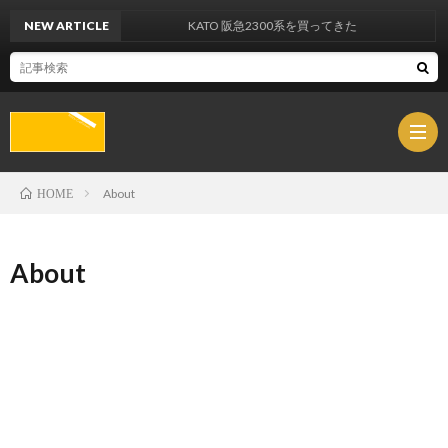
NEW ARTICLE
KATO 阪急2300系を買ってきた
About
HOME
Abou
About
Links
SIDE-
VIEW