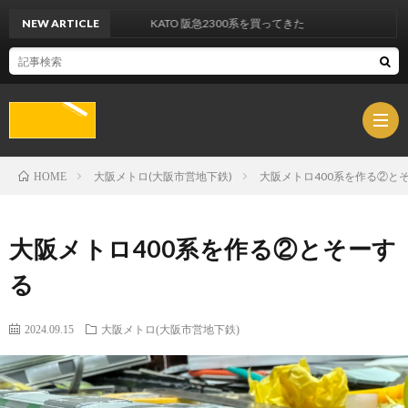
NEW ARTICLE
KATO 阪急2300系を買ってきた
大阪メトロ(大阪市営地下鉄)
大阪メトロ400系を作る②と
HOME
Abou
大阪メトロ400系を作る②とそーす
Links
る
SIDE-
2024.09.15
大阪メトロ(大阪市営地下鉄)
VIEW