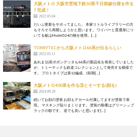
大阪メトロ 大阪市営地下鉄30系千日前線仕様を作る
7 完成！
2022.05.04
だいぶ更新をサボってました。 本家リトルライブラリーの方
もそろそろ再開しようかと思います。 ワイパーと貫通扉につ
いてる板はModel524の物を使用。[…]
TOMIYTECから大阪メトロ66系が出るらしい
2022.05.11
あれま 以前ポポンデッタも66系の製品化を発表していました
が、トミーテックも鉄道コレクションとして発売する模様で
す。 プロトタイプは第12編成、(前期[…]
大阪メトロ400系を作る③とそーする(顔を)
2024.09.20
続いてお顔の塗装 お顔もデカール付属してますが塗装で表
現。 マスキング貼りまくります。 塗装の順番はグリーン→ブ
ラックの順です。 逆でも良いと思います[…]